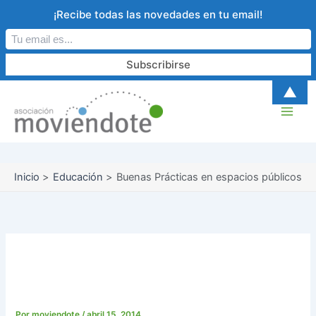
Ir
¡Recibe todas las novedades en tu email!
al
contenido
▲
Inicio
Educación
Buenas Prácticas en espacios públicos
Buenas Prácticas en
espacios públicos
Por
moviendote
/
abril 15, 2014