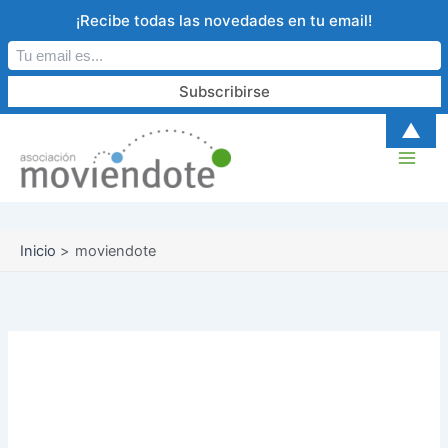
Ir
¡Recibe todas las novedades en tu email!
al
contenido
B
A
▲
u
r
s
c
c
h
a
i
r
v
o
Inicio
moviendote
Nombre del
autor:moviendote