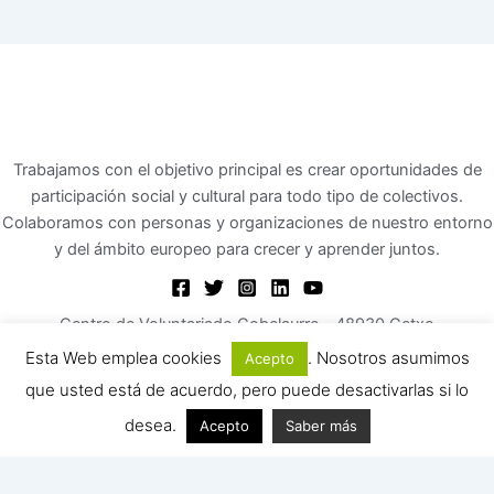
Trabajamos con el objetivo principal es crear oportunidades de
participación social y cultural para todo tipo de colectivos.
Colaboramos con personas y organizaciones de nuestro entorno
y del ámbito europeo para crecer y aprender juntos.
Centro de Voluntariado Gobelaurre - 48930 Getxo
asociacionmoviendote@gmail.com
Esta Web emplea cookies
. Nosotros asumimos
Acepto
Con G de GETXO: un espacio para historias que nos
que usted está de acuerdo, pero puede desactivarlas si lo
unen
desea.
Acepto
Saber más
De espectadores a reporteros: el taller CJ
SUPERHEROES