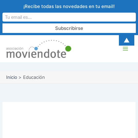
Ir
¡Recibe todas las novedades en tu email!
al
contenido
B
A
▲
u
r
s
c
c
h
a
i
r
v
o
Inicio
Educación
Educación