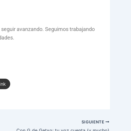
 seguir avanzando. Seguimos trabajando
dades.
ink
SIGUIENTE
Con G de Getxo: tu voz cuenta (y mucho)