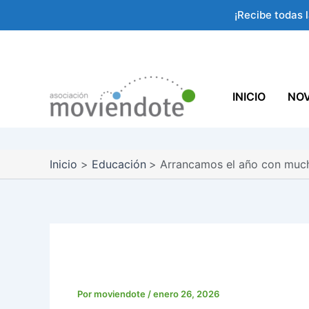
Ir
¡Recibe todas 
al
contenido
INICIO
NO
Inicio
Educación
Arrancamos el año con much
Arrancamos el año co
Por
moviendote
/
enero 26, 2026