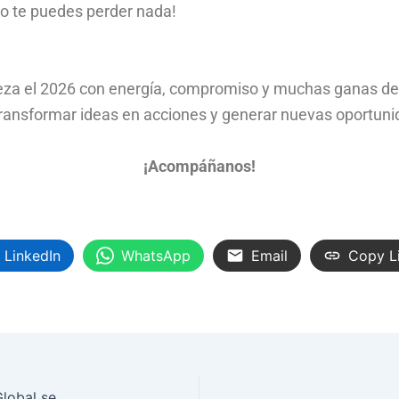
 no te puedes perder nada!
za el 2026 con energía, compromiso y muchas ganas de
transformar ideas en acciones y generar nuevas oportuni
¡Acompáñanos!
LinkedIn
WhatsApp
Email
Copy L
POP.Ed: donde la Educación para la Ciudadanía Global se vuelve POP