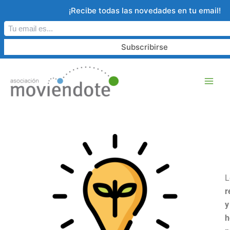
Ir
¡Recibe todas las novedades en tu email!
al
contenido
L
r
y
h