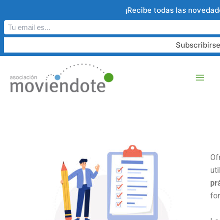
Ir
¡Recibe todas las novedade
al
contenido
Of
ut
pr
fo