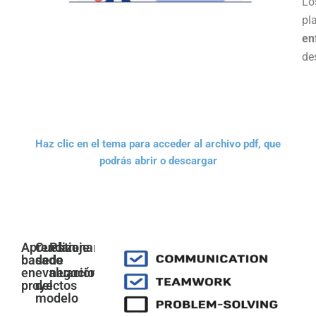
Lo
pl
en
de
Haz clic en el tema para acceder al archivo pdf, que
podrás abrir o descargar
Aprendizaje
Cuestionario
Plan
basado
de
de
en
evaluación
negocio
proyectos
del
modelo