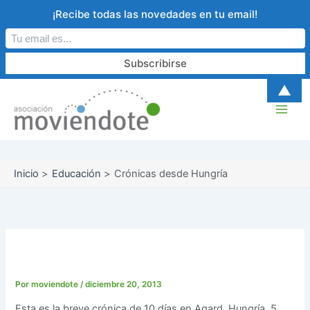
Ir
¡Recibe todas las novedades en tu email!
al
contenido
▲
Inicio
Educación
Crónicas desde Hungría
Crónicas desde Hungría
Por
moviendote
/
diciembre 20, 2013
Esta es la breve crónica de 10 días en Agard, Hungría. 5