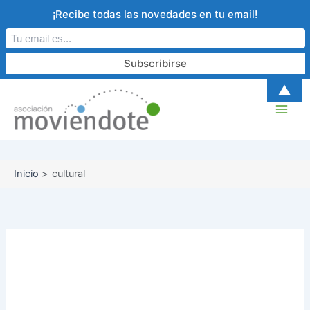
Ir
¡Recibe todas las novedades en tu email!
al
contenido
B
A
▲
u
r
s
c
c
h
a
i
r
v
o
Inicio
cultural
cultural