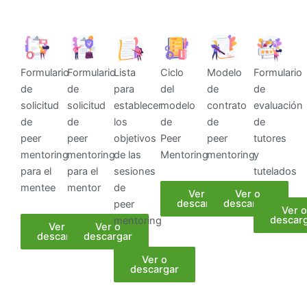
Formulario
Formulario
Lista
Ciclo
Modelo
Formulario
de
de
para
del
de
de
solicitud
solicitud
establecer
modelo
contrato
evaluación
de
de
los
de
de
de
peer
peer
objetivos
Peer
peer
tutores
mentoring
mentoring
de las
Mentoring
mentoring
y
para el
para el
sesiones
tutelados
mentee
mentor
de
Ver o
Ver o
descargar
descargar
peer
Ver o
descar
mentoring
Ver o
Ver o
descargar
descargar
Ver o
descargar