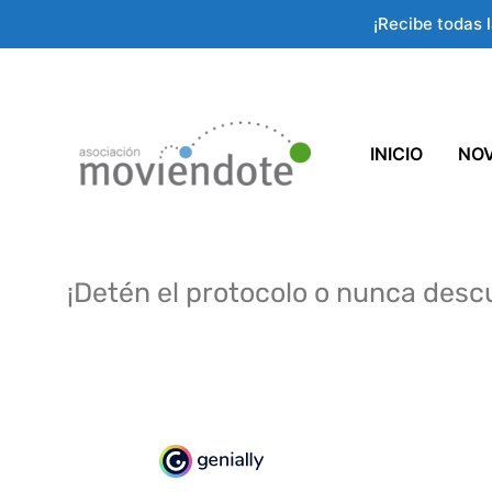
Ir
¡Recibe todas 
al
contenido
INICIO
NO
¡Detén el protocolo o nunca descu